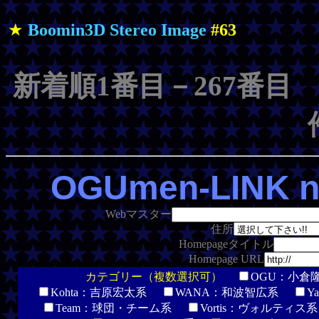
★
Boomin3D Stereo Image
#63
新着順1番目－267番目 カ
OGUmen-LINK n
Webマスター
住所
Homepageタイトル
Homepage URL
カテゴリー（複数選択可）
OGU：小
Kohta：吉原宏太系
WANA：和波智広系
Y
Team：球団・チーム系
Vortis：ヴォルティ