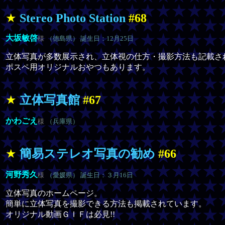
★
Stereo Photo Station
#68
大坂敏啓
様
（徳島県） 誕生日：12月25日
立体写真が多数展示され、立体視の仕方・撮影方法も記載さ
ポスペ用オリジナルおやつもあります。
★
立体写真館
#67
かわごえ
様
（兵庫県）
★
簡易ステレオ写真の勧め
#66
河野秀久
様
（愛媛県） 誕生日：３月16日
立体写真のホームページ。
簡単に立体写真を撮影できる方法も掲載されています。
オリジナル動画ＧＩＦは必見!!