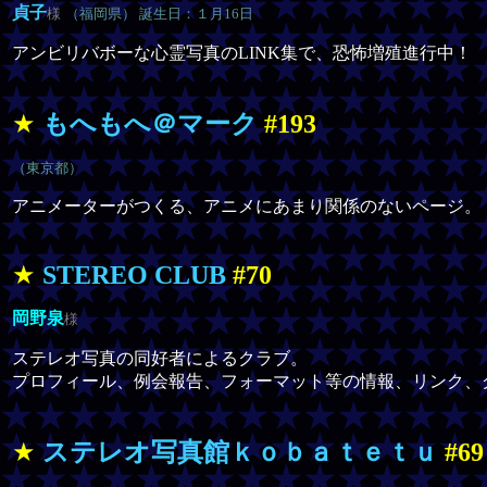
貞子
様
（福岡県） 誕生日：１月16日
アンビリバボーな心霊写真のLINK集で、恐怖増殖進行中！
★
もへもへ＠マーク
#193
（東京都）
アニメーターがつくる、アニメにあまり関係のないページ。
★
STEREO CLUB
#70
岡野泉
様
ステレオ写真の同好者によるクラブ。
プロフィール、例会報告、フォーマット等の情報、リンク、
★
ステレオ写真館ｋｏｂａｔｅｔｕ
#69