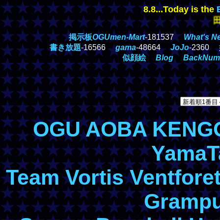
8.8...Today is the
田中誠
掲示板
OGUmen-Mart
-181537
What's N
書き放題
-16566
gama
-48664
JoJo
-2360
似顔絵
Blog
BackNum
OGU
AOBA
KENG
YamaT
Team
Vortis
Ventfore
Gramp