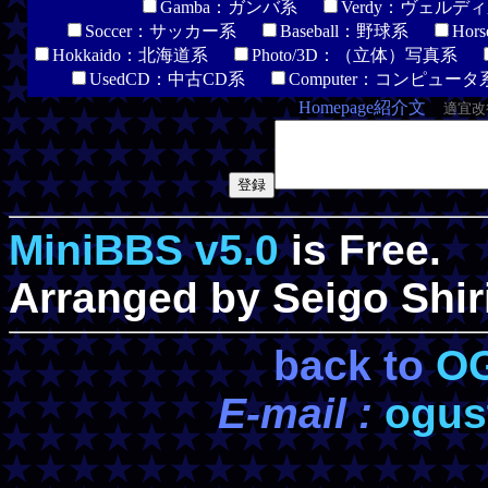
Gamba：ガンバ系
Verdy：ヴェル
Soccer：サッカー系
Baseball：野球系
Ho
Hokkaido：北海道系
Photo/3D：（立体）写真系
UsedCD：中古CD系
Computer：コンピュ
Homepage紹介文
適宜改
MiniBBS v5.0
is Free.
Arranged by Seigo Shir
back to
O
E-mail :
ogus