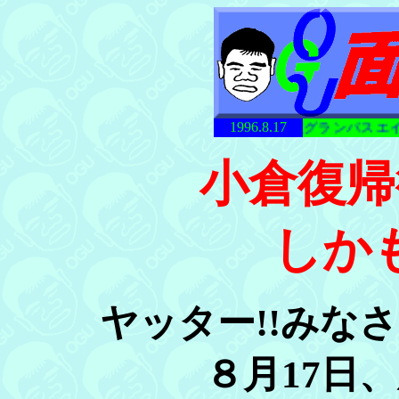
1996.8.17
名古屋グランパスエイト 
小倉復帰
しかも
ヤッター!!みな
８月17日