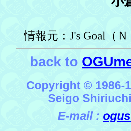
小倉隆
情報元：J's Goal（Ｎ
back to
OGUme
Copyright © 1986-
Seigo Shiriuchi
E-mail :
ogus