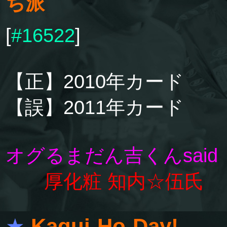
ち派
[
#16522
]
【正】2010年カード
【誤】2011年カード
オグるまだん吉くんsaid
厚化粧 知内☆伍氏
★
Kaqui-Ho-Day! -