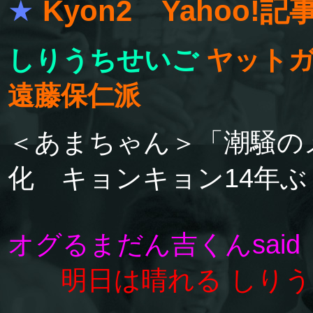
★
Kyon2 Yahoo!記
しりうちせいご
ヤット
遠藤保仁派
＜あまちゃん＞「潮騒の
化 キョンキョン14年
オグるまだん吉くんsaid
明日は晴れる しり