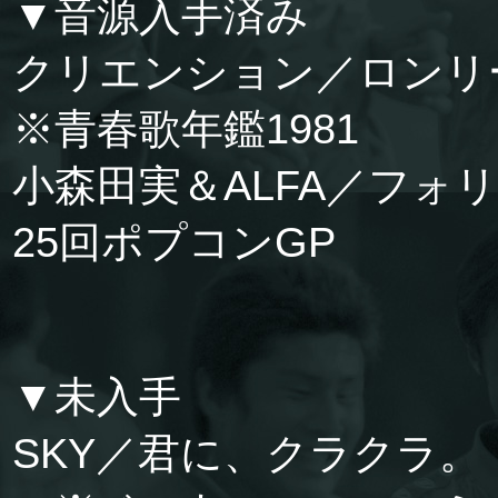
▼音源入手済み
クリエンション／ロン
※青春歌年鑑1981
小森田実＆ALFA／フォ
25回ポプコンGP
▼未入手
SKY／君に、クラクラ。