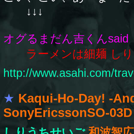
↓↓↓
オグるまだん吉くんsaid
ラーメンは細麺 し
http://www.asahi.com/tra
★
Kaqui-Ho-Day! -And
SonyEricssonSO-03
しりうちせいご
和波智広