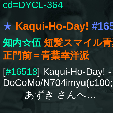
cd=DYCL-364
★
Kaqui-Ho-Day!
#16
知内☆伍
短髪スマイル青
正門前＝青葉幸洋派
[
#16518
] Kaqui-Ho-Day! -
DoCoMo/N704imyu(c100
あずき さんへ…