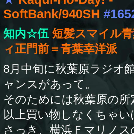
SoftBank/940SH
#165
知内☆伍
短髪スマイル青
ィ正門前＝青葉幸洋派
8月中旬に秋葉原ラジオ
ャンスがあって。
そのためには秋葉原の所定
以上買い物しなくちゃい
さっき、横浜Ｆマリノスの