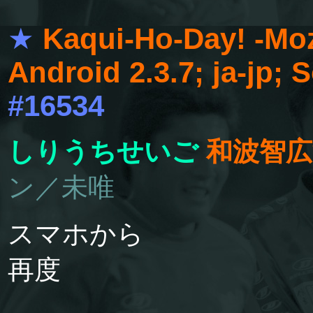
★
Kaqui-Ho-Day! -Mozi
Android 2.3.7; ja-jp
#16534
しりうちせいご
和波智広
ン／未唯
スマホから
再度