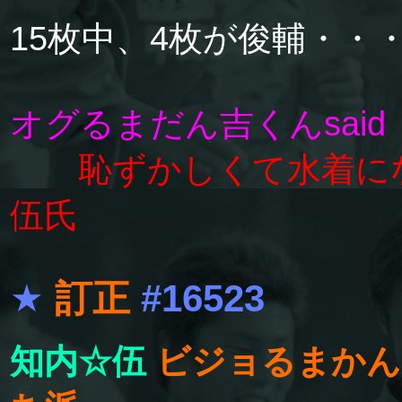
15枚中、4枚が俊輔・・
オグるまだん吉くんsaid
恥ずかしくて水着に
伍氏
★
訂正
#16523
知内☆伍
ビジョるまかん