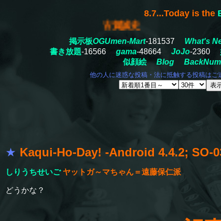
8.7...Today is the
古賀誠史
掲示板
OGUmen-Mart
-181537
What's N
書き放題
-16566
gama
-48664
JoJo
-2360
似顔絵
Blog
BackNum
他の人に迷惑な投稿・法に抵触する投稿はご
★
Kaqui-Ho-Day! -Android 4.4.2; SO-
しりうちせいご
ヤットガ～マちゃん＝遠藤保仁派
どうかな？