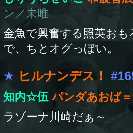
ン／未唯
金魚で興奮する照英おも
で、ちとオグっぽい。
★
ヒルナンデス！
#16
知内☆伍
パンダあおば＝
ラゾーナ川崎だぁ～