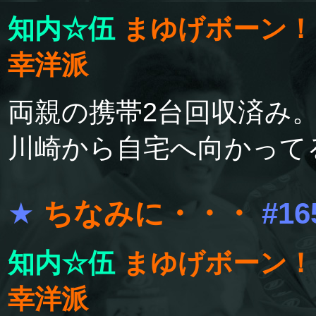
知内☆伍
まゆげボーン！
幸洋派
両親の携帯2台回収済み
川崎から自宅へ向かって
★
ちなみに・・・
#16
知内☆伍
まゆげボーン！
幸洋派