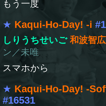
もう一度
★
Kaqui-Ho-Day! -i
#1
しりうちせいご
和波智広
ン／未唯
スマホから
★
Kaqui-Ho-Day! -So
#16531