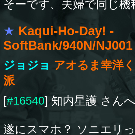
そーです、夫婦で同じ機
★
Kaqui-Ho-Day! -
SoftBank/940N/NJ00
ジョジョ
アオるま幸洋く
派
[
#16540
] 知内星護 さん
遂にスマホ？ ソニエリ