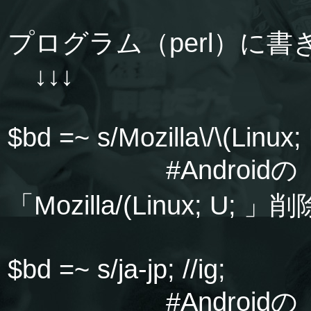
プログラム（perl）に
↓↓↓
$bd =~ s/Mozilla\/\(Linux; U
#Androidの
「Mozilla/(Linux; U; 」削
$bd =~ s/ja-jp; //ig;
#Androidの「ja-