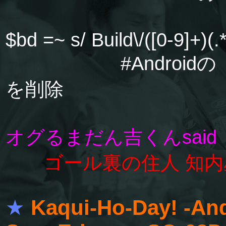
$bd =~ s/ Build\/([0-9]+)(.*
#Androidの「 B
を削除
オグるまだん吉くんsaid
ゴール裏の住人 知
★
Kaqui-Ho-Day! -And