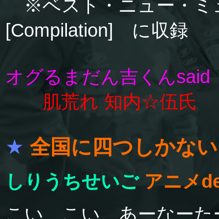
※ベスト・ニュー・ミュ
[Compilation] に収録
オグるまだん吉くんsaid
肌荒れ 知内☆伍氏
★
全国に四つしかな
しりうちせいご
アニメd
こい、こい、あーなーた