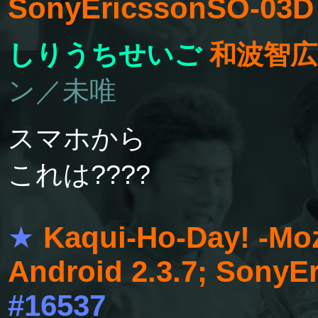
SonyEricssonSO-03
しりうちせいご
和波智広
ン／未唯
スマホから
これは????
★
Kaqui-Ho-Day! -Mozi
Android 2.3.7; Sony
#16537