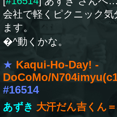
[
#16514
] あずき さんへ
会社で軽くピクニック気
ます。
�^動くかな。
★
Kaqui-Ho-Day! -
DoCoMo/N704imyu(c1
#16514
あずき
大汗だん吉くん＝