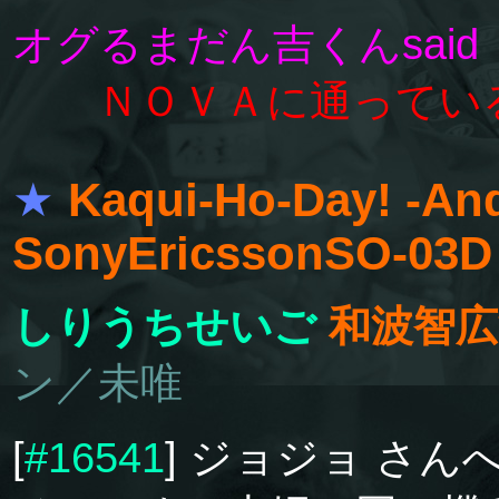
オグるまだん吉くんsaid
ＮＯＶＡに通ってい
★
Kaqui-Ho-Day! -And
SonyEricssonSO-03
しりうちせいご
和波智広
ン／未唯
[
#16541
] ジョジョ さん