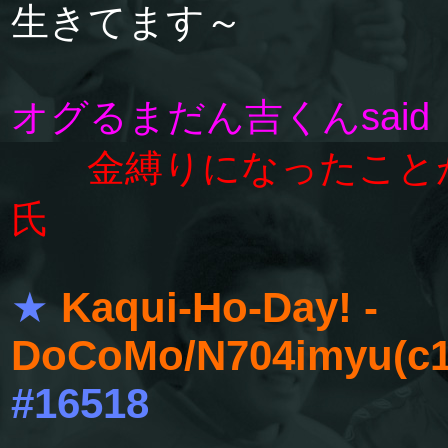
生きてます～
オグるまだん吉くんsaid
金縛りになったこと
氏
★
Kaqui-Ho-Day! -
DoCoMo/N704imyu(c1
#16518