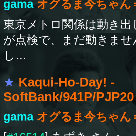
gama
オグるま今ちゃん
東京メトロ関係は動き出
が点検で、まだ動きませ
し…
★
Kaqui-Ho-Day! -
SoftBank/941P/PJP2
gama
オグるま今ちゃん