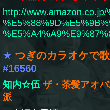
http://www.amazon.
%E5%88%9D%E5%9B%
%E5%A4%A9%E9%87%8
★
つぎのカラオケで歌
#16560
知内☆伍
ザ・茶髪アオバ2
派