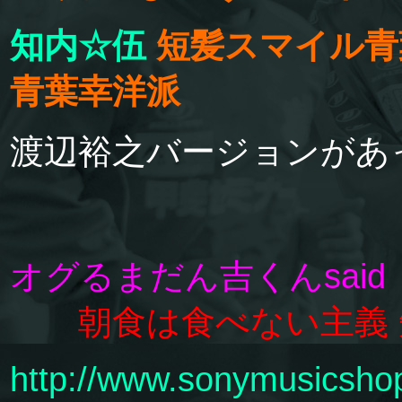
知内☆伍
短髪スマイル青
青葉幸洋派
渡辺裕之バージョンがあ
オグるまだん吉くんsaid
朝食は食べない主義
http://www.sonymusicsho