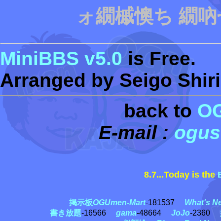
ォ繝槭懊ち 繝
MiniBBS v5.0
is Free.
Arranged by Seigo Shiri
back to
O
E-mail :
ogus
8.7...Today is the
掲示板
OGUmen-Mart
-181537
What's N
書き放題
-16566
gama
-48664
JoJo
-2360