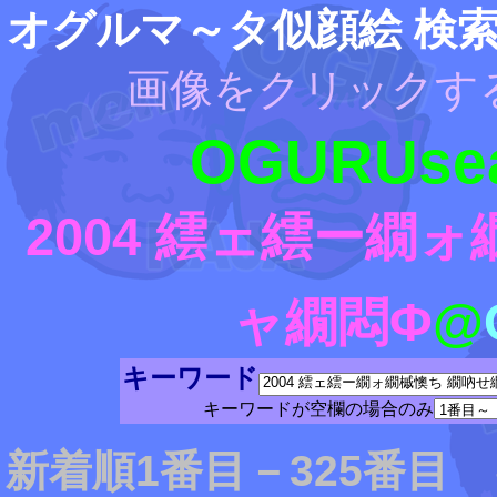
オグルマ～タ似顔絵 検
画像をクリックす
OGURUsea
2004 繧ェ繧ー繝
ャ繝悶Φ
@
キーワード
キーワードが空欄の場合のみ
新着順1番目－325番目 