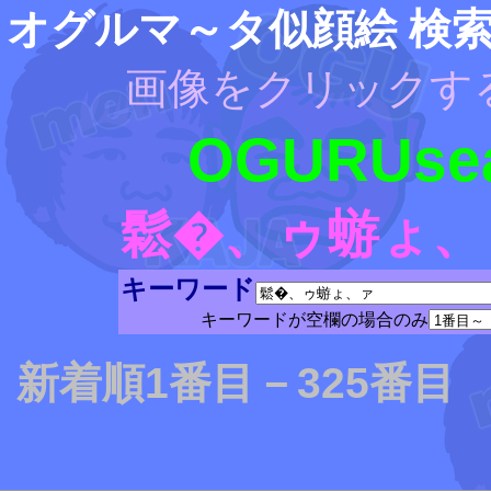
オグルマ～タ似顔絵 検
画像をクリックす
OGURUsea
鬆�、ゥ蝣ょ、
キーワード
キーワードが空欄の場合のみ
新着順1番目－325番