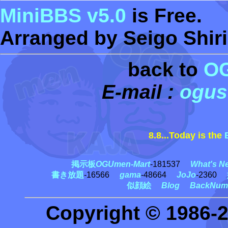
MiniBBS v5.0
is Free.
Arranged by Seigo Shiri
back to
O
E-mail :
ogus
8.8...Today is the
田
掲示板
OGUmen-Mart
-181537
What's N
書き放題
-16566
gama
-48664
JoJo
-2360
似顔絵
Blog
BackNum
Copyright © 1986-