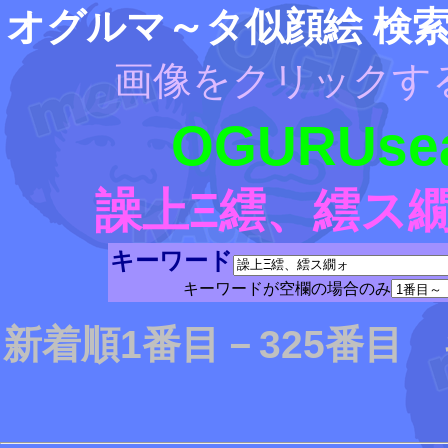
オグルマ～タ似顔絵 検
画像をクリックす
OGURUsea
譟上Ξ繧、繧ス
キーワード
キーワードが空欄の場合のみ
新着順1番目－325番目