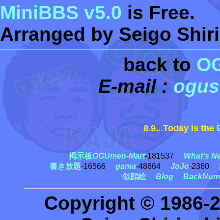
MiniBBS v5.0
is Free.
Arranged by Seigo Shiri
back to
O
E-mail :
ogus
8.9...Today is the
黒
掲示板
OGUmen-Mart
-181537
What's N
書き放題
-16566
gama
-48664
JoJo
-2360
似顔絵
Blog
BackNum
Copyright © 1986-