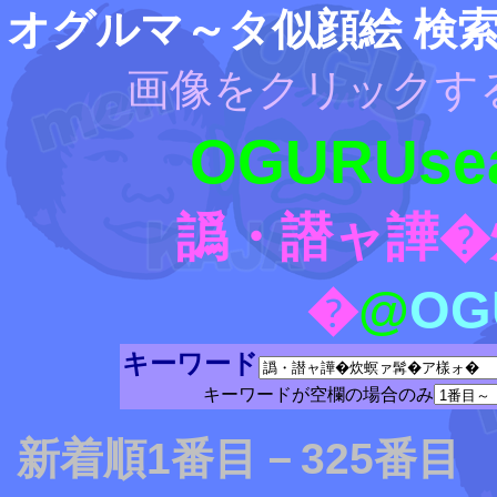
オグルマ～タ似顔絵 検
画像をクリックす
OGURUsea
譌・譛ャ譁�
�
@
OG
キーワード
キーワードが空欄の場合のみ
新着順1番目－325番