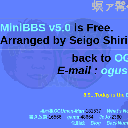
螟ァ髯
MiniBBS v5.0
is Free.
Arranged by Seigo Shiri
back to
O
E-mail :
ogus
8.9...Today is the
黒
掲示板
OGUmen-Mart
-181537
What's N
書き放題
-16566
gama
-48664
JoJo
-2360
似顔絵
Blog
BackNum