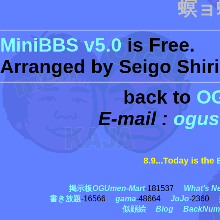
螟ョ
MiniBBS v5.0
is Free.
Arranged by Seigo Shiri
back to
O
E-mail :
ogus
8.9...Today is the
黒
掲示板
OGUmen-Mart
-181537
What's N
書き放題
-16566
gama
-48664
JoJo
-2360
似顔絵
Blog
BackNum