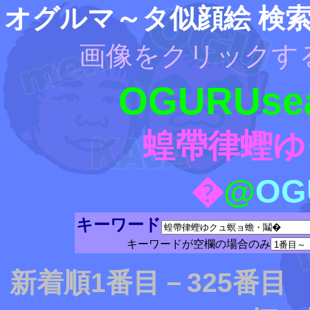
オグルマ～タ似顔絵 検
画像をクリックす
OGURUsea
蝗帶律蟶ゆ
�
@
OG
キーワード
キーワードが空欄の場合のみ
新着順1番目－325番