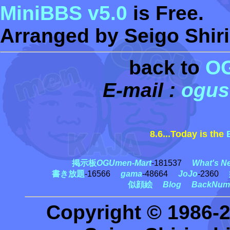
MiniBBS v5.0
is Free.
Arranged by Seigo Shiri
back to
O
E-mail :
ogus
8.6...Today is the
秋
掲示板
OGUmen-Mart
-181537
What's N
書き放題
-16566
gama
-48664
JoJo
-2360
似顔絵
Blog
BackNum
Copyright © 1986-