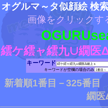
オグルマ～タ似顔絵 検
画像をクリックす
OGURUsea
繧ケ繧ャ繧九∪繝医
キーワード
キーワードが空欄の場合のみ
新着順1番目－325番
繝医