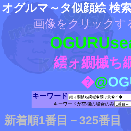
オグルマ～タ似顔絵 検
画像をクリックす
OGURUsea
繧ォ繝槭ち
�
@
OG
キーワード
キーワードが空欄の場合のみ
新着順1番目－325番