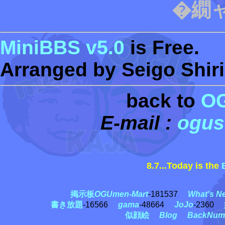
�繝
MiniBBS v5.0
is Free.
Arranged by Seigo Shiri
back to
O
E-mail :
ogus
8.7...Today is the
掲示板
OGUmen-Mart
-181537
What's N
書き放題
-16566
gama
-48664
JoJo
-2360
似顔絵
Blog
BackNum