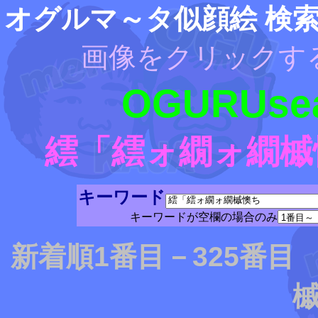
オグルマ～タ似顔絵 検
画像をクリックす
OGURUsea
繧「繧ォ繝ォ繝槭
キーワード
キーワードが空欄の場合のみ
新着順1番目－325番
槭