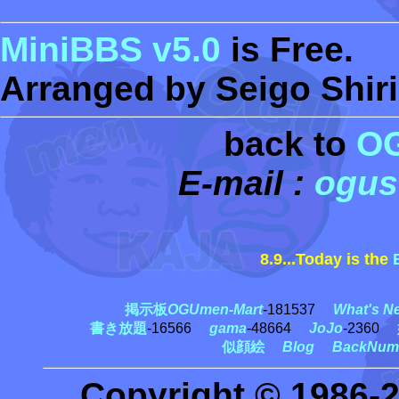
MiniBBS v5.0
is Free.
Arranged by Seigo Shiri
back to
O
E-mail :
ogus
8.9...Today is the
黒
掲示板
OGUmen-Mart
-181537
What's N
書き放題
-16566
gama
-48664
JoJo
-2360
似顔絵
Blog
BackNum
Copyright © 1986-