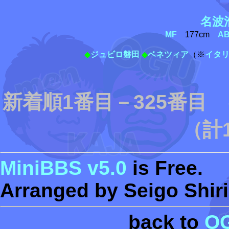
名波
MF
177cm
A
◆
ジュビロ磐田
◆
ベネツィア
（※
イタ
新着順1番目－325番目
（計
MiniBBS v5.0
is Free.
Arranged by Seigo Shiri
back to
O