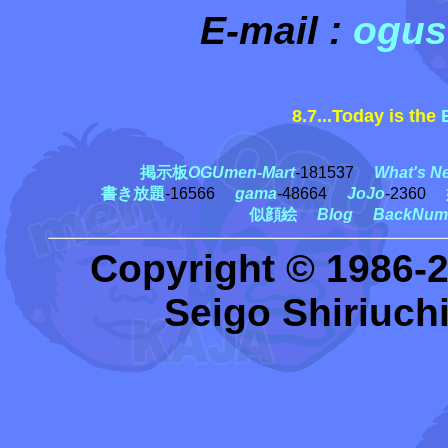
E-mail :
ogus
8.7...Today is the
掲示板
OGUmen-Mart
-181537
What's N
書き放題
-16566
gama
-48664
JoJo
-2360
似顔絵
Blog
BackNum
Copyright © 1986-
Seigo Shiriuchi