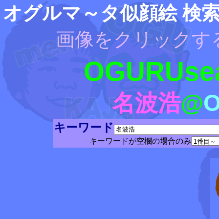
オグルマ～タ似顔絵 検
画像をクリックす
OGURUsea
名波浩
@
キーワード
キーワードが空欄の場合のみ