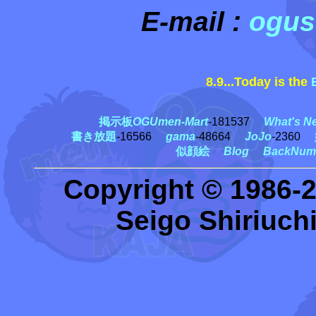
E-mail :
ogus
8.9...Today is the
黒
掲示板
OGUmen-Mart
-181537
What's N
書き放題
-16566
gama
-48664
JoJo
-2360
似顔絵
Blog
BackNum
Copyright © 1986-
Seigo Shiriuchi