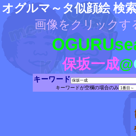
オグルマ～タ似顔絵 検
画像をクリックす
OGURUsea
保坂一成
@
キーワード
キーワードが空欄の場合のみ