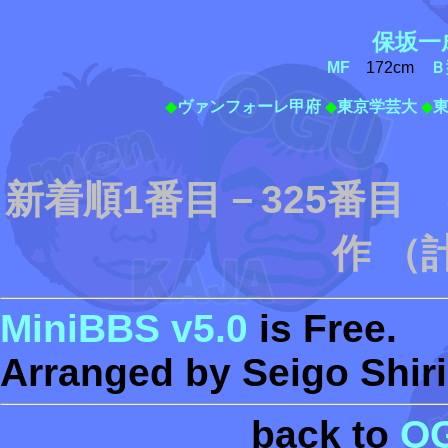
保坂一
MF
172cm
Ｂ
◆
ヴァンフォーレ甲府
◆
東京学芸大
◆
東
新着順1番目－325番目
作 （
MiniBBS v5.0
is Free.
Arranged by Seigo Shiri
back to
O