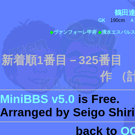
鶴田
GK
190cm
Ａ
◆
ヴァンフォーレ甲府
◆
清水エスパル
新着順1番目－325番目
作 （
MiniBBS v5.0
is Free.
Arranged by Seigo Shiri
back to
O