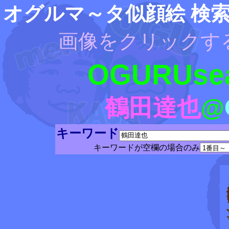
オグルマ～タ似顔絵 検
画像をクリックす
OGURUsea
鶴田達也
@
キーワード
キーワードが空欄の場合のみ