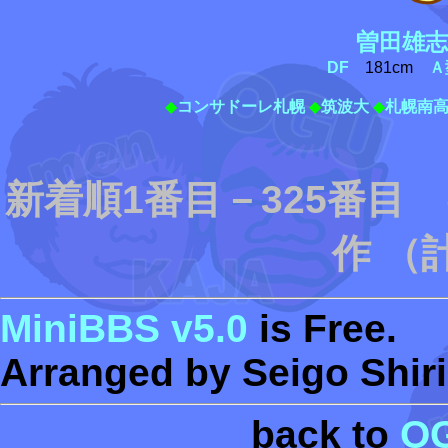
曽田雄志
DF
181cm
Ａ
◆
コンサドーレ札幌
◆
筑波大
◆
札幌南
新着順1番目－325番目
作 （
MiniBBS v5.0
is Free.
Arranged by Seigo Shiri
back to
O