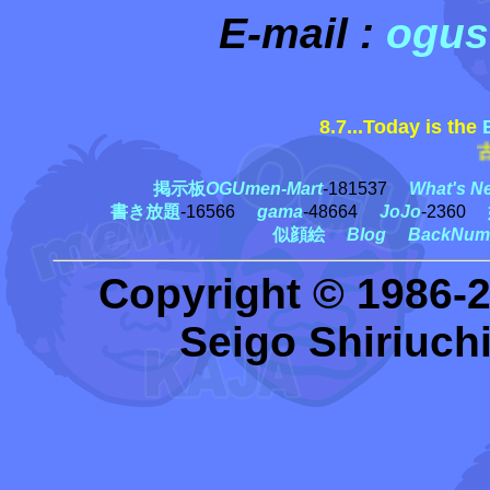
E-mail :
ogus
8.7...Today is the
古賀
掲示板
OGUmen-Mart
-181537
What's N
書き放題
-16566
gama
-48664
JoJo
-2360
似顔絵
Blog
BackNum
Copyright © 1986-
Seigo Shiriuchi