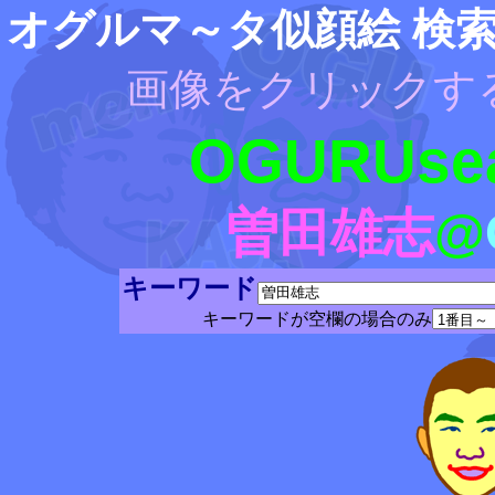
オグルマ～タ似顔絵 検
画像をクリックす
OGURUsea
曽田雄志
@
キーワード
キーワードが空欄の場合のみ