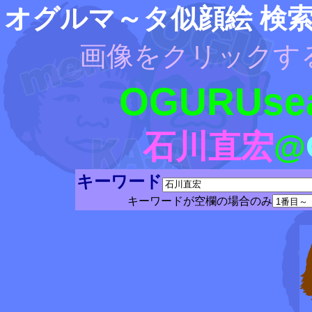
オグルマ～タ似顔絵 検
画像をクリックす
OGURUsea
石川直宏
@
キーワード
キーワードが空欄の場合のみ