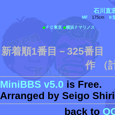
石川直
MF
175cm
Ｂ
◆
ＦＣ東京
◆
横浜Ｆマリノス
新着順1番目－325番目
作 （
MiniBBS v5.0
is Free.
Arranged by Seigo Shiri
back to
O