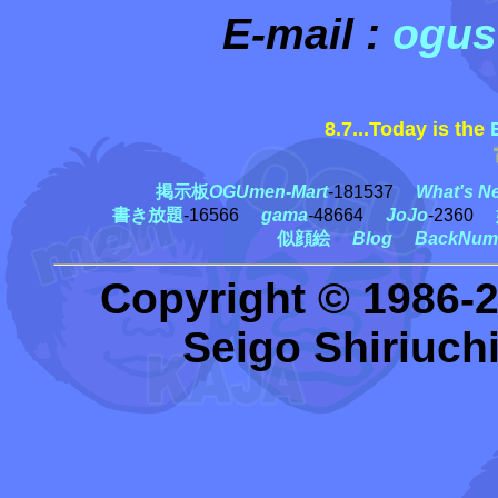
E-mail :
ogus
8.7...Today is the
古
掲示板
OGUmen-Mart
-181537
What's N
書き放題
-16566
gama
-48664
JoJo
-2360
似顔絵
Blog
BackNum
Copyright © 1986-
Seigo Shiriuchi