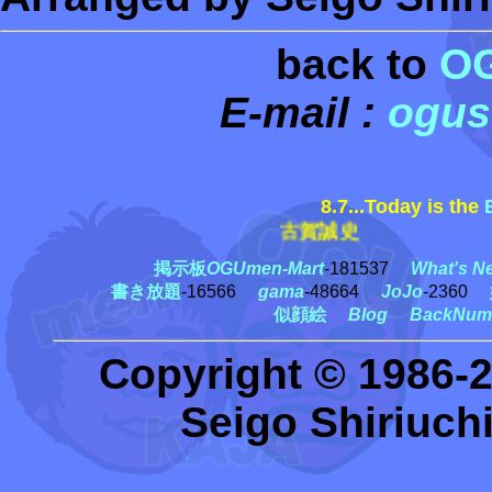
back to
O
E-mail :
ogus
8.7...Today is the
古賀誠史
掲示板
OGUmen-Mart
-181537
What's N
書き放題
-16566
gama
-48664
JoJo
-2360
似顔絵
Blog
BackNum
Copyright © 1986-
Seigo Shiriuchi