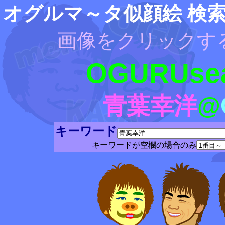
オグルマ～タ似顔絵 検
画像をクリックす
OGURUsea
青葉幸洋
@
キーワード
キーワードが空欄の場合のみ