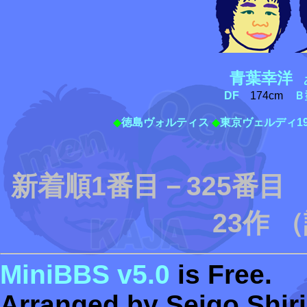
青葉幸洋
あ
DF
174cm
Ｂ
◆
徳島ヴォルティス
◆
東京ヴェルディ19
新着順1番目－325番
23作 
MiniBBS v5.0
is Free.
Arranged by Seigo Shiri