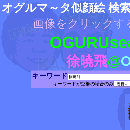
オグルマ～タ似顔絵 検
画像をクリックす
OGURUsea
徐暁飛
@
キーワード
キーワードが空欄の場合のみ