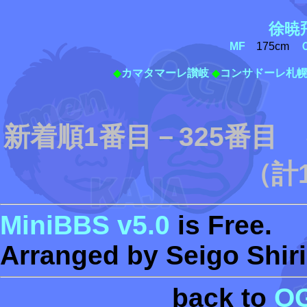
徐暁
MF
175cm
◆
カマタマーレ讃岐
◆
コンサドーレ札
新着順1番目－325番目
（計
MiniBBS v5.0
is Free.
Arranged by Seigo Shiri
back to
O