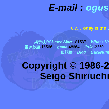
E-mail :
ogus
8.7...Today is the
掲示板
OGUmen-Mart
-181537
What's N
書き放題
-16566
gama
-48664
JoJo
-2360
似顔絵
Blog
BackNum
Copyright © 1986-
Seigo Shiriuchi