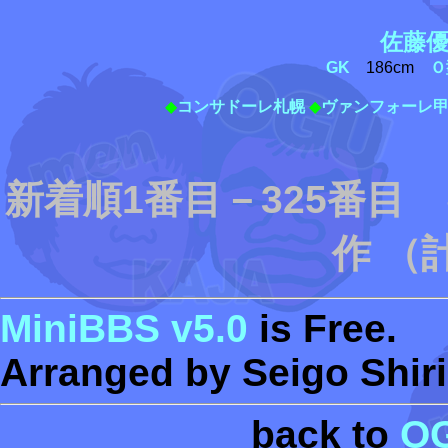
佐藤
GK
186cm
Ｏ
◆
コンサドーレ札幌
◆
ヴァンフォーレ
新着順1番目－325番目
作 （
MiniBBS v5.0
is Free.
Arranged by Seigo Shiri
back to
O