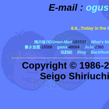
E-mail :
ogus
8.9...Today is the
黒
掲示板
OGUmen-Mart
-181537
What's N
書き放題
-16566
gama
-48664
JoJo
-2360
似顔絵
Blog
BackNum
Copyright © 1986-
Seigo Shiriuchi