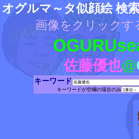
オグルマ～タ似顔絵 検
画像をクリックす
OGURUsea
佐藤優也
@
キーワード
キーワードが空欄の場合のみ