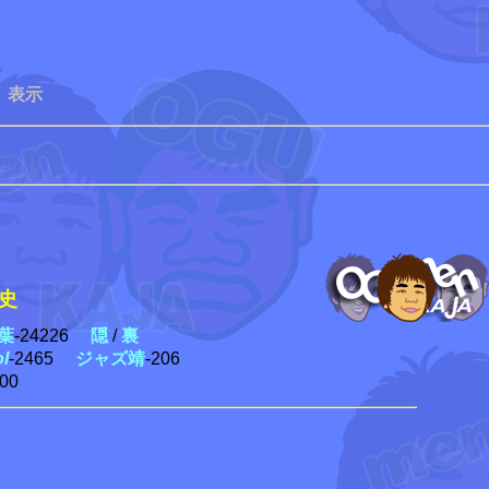
 表示
葉
-24226
隠
/
裏
ol
-2465
ジャズ靖
-206
300