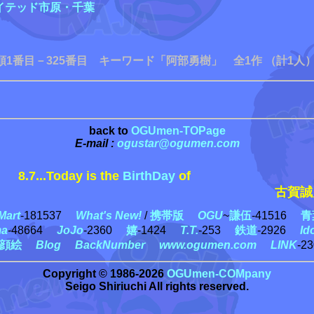
イテッド市原・千葉
順1番目－325番目 キーワード「阿部勇樹」 全1作 （計1人）
back to
OGUmen-TOPage
E-mail :
ogustar@ogumen.com
8.7...Today is the
BirthDay
of
古賀誠史
art
-181537
What's New!
/
携帯版
OGU
~
謙伍
-41516
青
ma
-48664
JoJo
-2360
嬉
-1424
T.T.
-253
鉄道
-2926
Id
顔絵
Blog
BackNumber
www.ogumen.com
LINK
-2
Copyright © 1986-2026
OGUmen-COMpany
Seigo Shiriuchi All rights reserved.