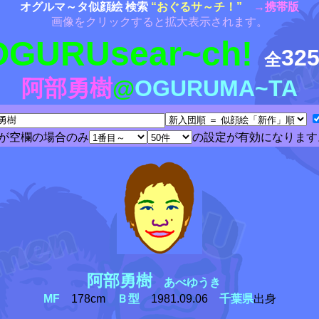
オグルマ～タ似顔絵 検索
“おぐるサ～チ！”
→携帯版
画像をクリックすると拡大表示されます。
OGURUsear~ch!
32
全
阿部勇樹
@
OGURUMA~TA
が空欄の場合のみ
の設定が有効になります
阿部勇樹
あべゆうき
MF
178cm
Ｂ型
1981.09.06
千葉県
出身