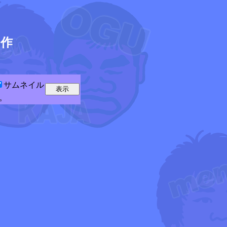
5
作
サムネイル
。