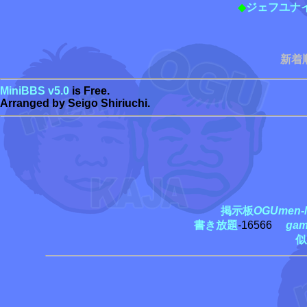
◆
ジェフユナ
新着
MiniBBS v5.0
is Free.
Arranged by Seigo Shiriuchi.
掲示板
OGUmen-M
書き放題
-16566
ga
似