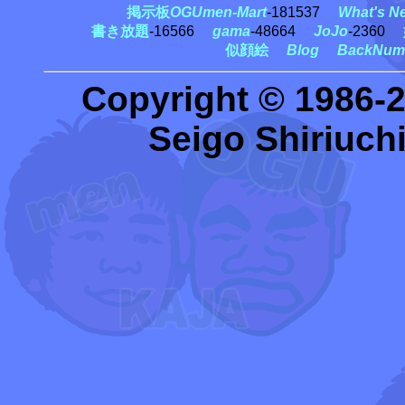
掲示板
OGUmen-Mart
-181537
What's N
書き放題
-16566
gama
-48664
JoJo
-2360
似顔絵
Blog
BackNum
Copyright © 1986-
Seigo Shiriuchi