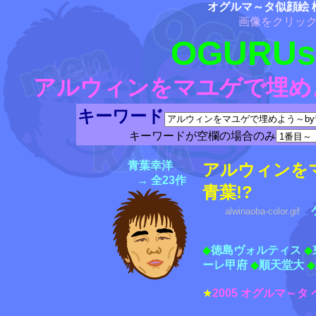
オグルマ～タ似顔絵 
画像をクリッ
OGURUse
アルウィンをマユゲで埋めよ
キーワード
キーワードが空欄の場合のみ
青葉幸洋
アルウィンを
→ 全23作
青葉!?
alwinaoba-color.gif
◆
徳島ヴォルティス
◆
ーレ甲府
◆
順天堂大
◆
★
2005 オグルマ～タ