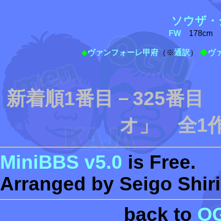
ソウザ・
FW
178cm 1
◆
ヴァンフォーレ甲府
（※
通訳
）
◆
ヴ
新着順1番目－325番
オ」 全1作
MiniBBS v5.0
is Free.
Arranged by Seigo Shiri
back to
O