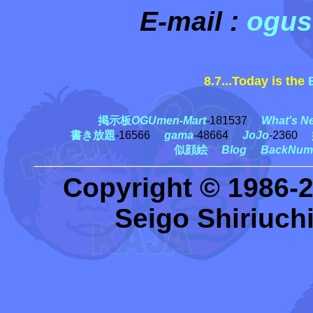
E-mail :
ogus
8.7...Today is the
古
掲示板
OGUmen-Mart
-181537
What's N
書き放題
-16566
gama
-48664
JoJo
-2360
似顔絵
Blog
BackNum
Copyright © 1986-
Seigo Shiriuchi