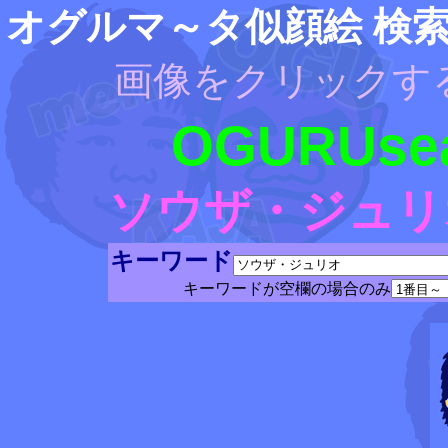
オグルマ～タ似顔絵 検
画像をクリックす
OGURUsea
ソウザ・ジュリ
キーワード
キーワードが空欄の場合のみ